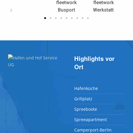
ote
fleetwork
fleetwork
Busw
etung
Busport
Werkstatt
Highlights vor
Ort
Hafenküche
Grillplatz
Spreeboote
Spreeapartment
Camperport-Berlin